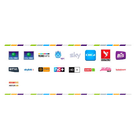
Служба техподдержки:
Telegram: @crdru
E-mail:
crdru@crdru.com
TV WEB STREAM LTD
Company number 14696212
7 Coronation Road, Dephna House, Launchese #105
London, United Kingdom, NW10 7PQ