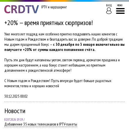
ВХОД
МЕНЮ
IPTV и кардшаринг
+20% — время приятных сюрпризов!
Уже много лет подряд нам особенно приятно поздравлять наших клиентов с
Новым годом и Рождеством и благодарить вас за доверие. По доброй традиции
мы дарим праздничный бонус —
с 30 декабря по 3 января включительно вы
получаете +20% от суммы каждого пополнения счёта.
Пусть эти дни будут наполнены уютом, светом гирлянд, ароматом праздника и
хорошим настроением, а наш бонус станет небольшим, но приятным
дополнением к рождественской атмосфере!
С Новым годом и Рождеством! Пусть впереди будет больше радостных
моментов, тепла и хороших новостей
30.12.2025 00:02
Новости
02.07.2026 19:19 /
Добавление 35 новых телеканалов в IPTV-пакеты