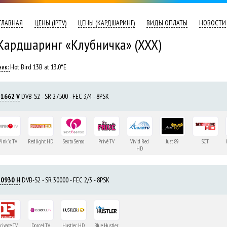
ГЛАВНАЯ
ЦЕНЫ (IPTV)
ЦЕНЫ (КАРДШАРИНГ)
ВИДЫ ОПЛАТЫ
НОВОСТИ
Кардшаринг «Клубничка» (XXX)
Hot Bird 13B at 13.0°E
11662 V
DVB-S2 - SR 27500 - FEC 3/4 - 8PSK
Pink' o TV
Redlight HD
Sexto Senso
Privé TV
Vivid Red
Just 89
SCT
HD
10930 H
DVB-S2 - SR 30000 - FEC 2/3 - 8PSK
rivate TV
Dorcel TV
Hustler HD
Blue Hustler