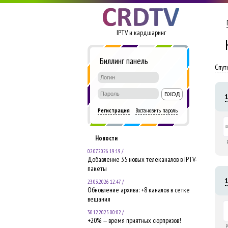
IPTV и кардшаринг
Биллинг панель
Регистрация
Востановить пароль
Новости
02.07.2026 19:19 /
Добавление 35 новых телеканалов в IPTV-
пакеты
23.03.2026 12:47 /
Обновление архива: +8 каналов в сетке
вещания
30.12.2025 00:02 /
+20% — время приятных сюрпризов!
P