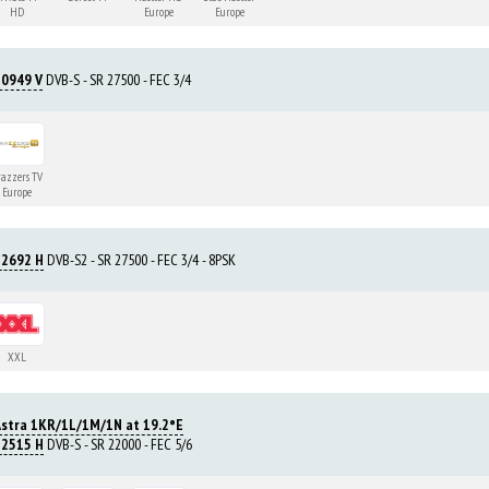
HD
Europe
Europe
10949 V
DVB-S - SR 27500 - FEC 3/4
razzers TV
Europe
12692 H
DVB-S2 - SR 27500 - FEC 3/4 - 8PSK
XXL
Astra 1KR/1L/1M/1N at 19.2°E
12515 H
DVB-S - SR 22000 - FEC 5/6