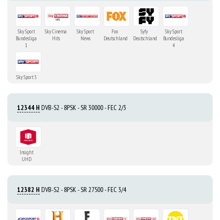
Sky Sport
Sky Cinema
Sky Sport
Fox
Syfy
Sky Sport
Bundesliga
Hits
News
Deutschland
Deutschland
Bundesliga
1
4
Sky Sport 5
12344 H
DVB-S2 - 8PSK - SR 30000 - FEC 2/3
Insight
UHD
12382 H
DVB-S2 - 8PSK - SR 27500 - FEC 3/4