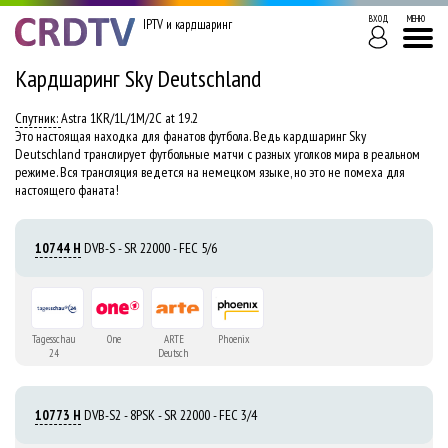
ВХОД
МЕНЮ
IPTV и кардшаринг
Кардшаринг Sky Deutschland
Astra 1KR/1L/1M/2C at 19.2
Это настоящая находка для фанатов футбола. Ведь кардшаринг Sky
Deutschland транслирует футбольные матчи с разных уголков мира в реальном
режиме. Вся трансляция ведется на немецком языке, но это не помеха для
настоящего фаната!
10744 H
DVB-S - SR 22000 - FEC 5/6
Tagesschau
One
ARTE
Phoenix
24
Deutsch
10773 H
DVB-S2 - 8PSK - SR 22000 - FEC 3/4