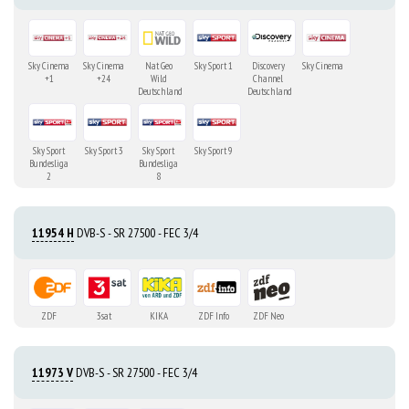
Sky Cinema
Sky Cinema
Nat Geo
Sky Sport 1
Discovery
Sky Cinema
+1
+24
Wild
Channel
Deutschland
Deutschland
Sky Sport
Sky Sport 3
Sky Sport
Sky Sport 9
Bundesliga
Bundesliga
2
8
11954 H
DVB-S - SR 27500 - FEC 3/4
ZDF
3sat
KIKA
ZDF Info
ZDF Neo
11973 V
DVB-S - SR 27500 - FEC 3/4