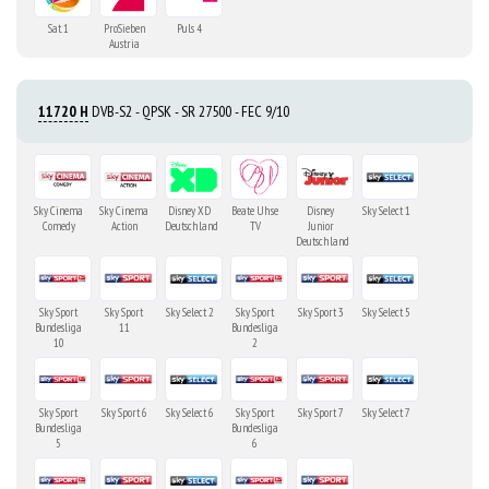
Sat. 1
ProSieben
Puls 4
Austria
11720 H
DVB-S2 - QPSK - SR 27500 - FEC 9/10
Sky Cinema
Sky Cinema
Disney XD
Beate Uhse
Disney
Sky Select 1
Comedy
Action
Deutschland
TV
Junior
Deutschland
Sky Sport
Sky Sport
Sky Select 2
Sky Sport
Sky Sport 3
Sky Select 5
Bundesliga
11
Bundesliga
10
2
Sky Sport
Sky Sport 6
Sky Select 6
Sky Sport
Sky Sport 7
Sky Select 7
Bundesliga
Bundesliga
5
6