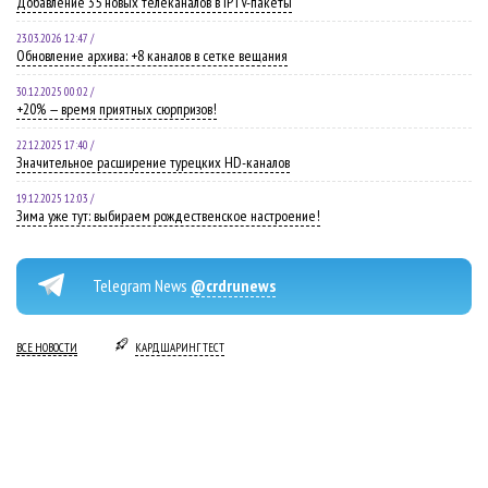
Добавление 35 новых телеканалов в IPTV-пакеты
23.03.2026 12:47 /
Обновление архива: +8 каналов в сетке вещания
30.12.2025 00:02 /
+20% — время приятных сюрпризов!
22.12.2025 17:40 /
Значительное расширение турецких HD-каналов
19.12.2025 12:03 /
Зима уже тут: выбираем рождественское настроение!
Telegram News
@crdrunews
ВСЕ НОВОСТИ
КАРДШАРИНГ ТЕСТ