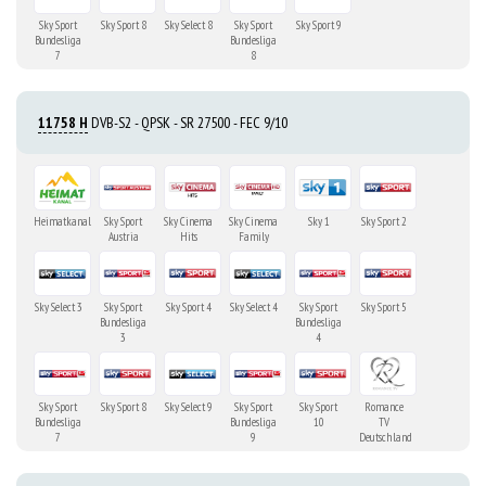
Sky Sport
Sky Sport 8
Sky Select 8
Sky Sport
Sky Sport 9
Bundesliga
Bundesliga
7
8
11758 H
DVB-S2 - QPSK - SR 27500 - FEC 9/10
Heimatkanal
Sky Sport
Sky Cinema
Sky Cinema
Sky 1
Sky Sport 2
Austria
Hits
Family
Sky Select 3
Sky Sport
Sky Sport 4
Sky Select 4
Sky Sport
Sky Sport 5
Bundesliga
Bundesliga
3
4
Sky Sport
Sky Sport 8
Sky Select 9
Sky Sport
Sky Sport
Romance
Bundesliga
Bundesliga
10
TV
7
9
Deutschland