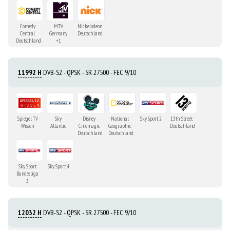
Comedy
MTV
Nickelodeon
Central
Germany
Deutschland
Deutschland
+1
11992 H
DVB-S2 - QPSK - SR 27500 - FEC 9/10
Spiegel TV
Sky
Disney
National
Sky Sport 2
13th Street
Wissen
Atlantic
Cinemagic
Geographic
Deutschland
Deutschland
Deutschland
Sky Sport
Sky Sport 4
Bundesliga
3
12032 H
DVB-S2 - QPSK - SR 27500 - FEC 9/10