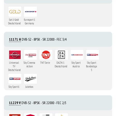
Sat. 1 Gold
Eurosport 1
Deutschland
Germany
11171 H
DVB-S2 - 8PSK - SR 22000 - FEC 3/4
Universal
Sky Cinema
TNT Serie
DAZN 1
Sky Sport
Sky Sport
TV
Action
Deutschland
Austria
Bundesliga
Deutschland
5
Sky Sport 6
Jukebox
11229 V
DVB-S2 - 8PSK - SR 22000 - FEC 2/3