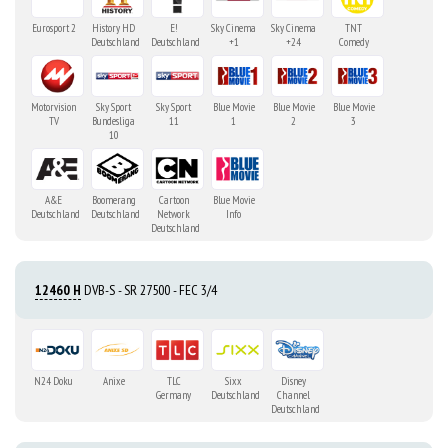
Eurosport 2
History HD
E!
Sky Cinema
Sky Cinema
TNT
Deutschland
Deutschland
+1
+24
Comedy
Motorvision
Sky Sport
Sky Sport
Blue Movie
Blue Movie
Blue Movie
TV
Bundesliga
11
1
2
3
10
A&E
Boomerang
Cartoon
Blue Movie
Deutschland
Deutschland
Network
Info
Deutschland
12460 H
DVB-S - SR 27500 - FEC 3/4
N24 Doku
Anixe
TLC
Sixx
Disney
Germany
Deutschland
Channel
Deutschland