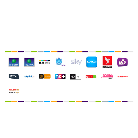
Служба техподдержки:
Telegram: @crdru
E-mail:
crdru@crdru.com
TV WEB STREAM LTD
Company number 14696212
7 Coronation Road, Dephna House, Launchese #105
London, United Kingdom, NW10 7PQ