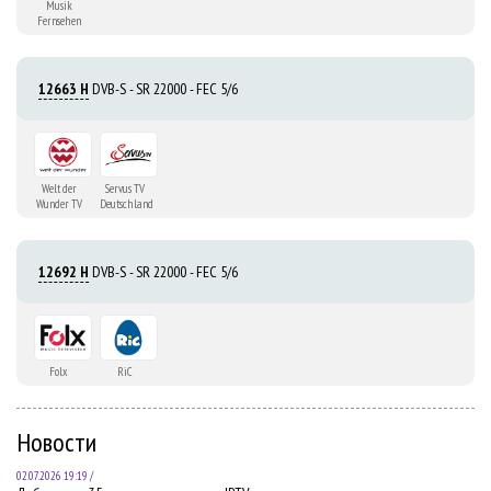
Musik
Fernsehen
12663 H
DVB-S - SR 22000 - FEC 5/6
Welt der
Servus TV
Wunder TV
Deutschland
12692 H
DVB-S - SR 22000 - FEC 5/6
Folx
RiC
Новости
02.07.2026 19:19 /