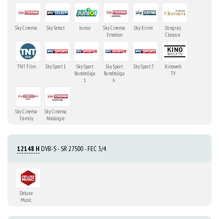
Sky Cinema
Sky Select
Junior
Sky Cinema
Sky Krimi
Stingray
Emotion
Classica
TNT Film
Sky Sport 1
Sky Sport
Sky Sport
Sky Sport 7
Kinowelt
Bundesliga
Bundesliga
TV
1
6
Sky Cinema
Sky Cinema
Family
Nostalgie
12148 H
DVB-S - SR 27500 - FEC 3/4
Deluxe
Music