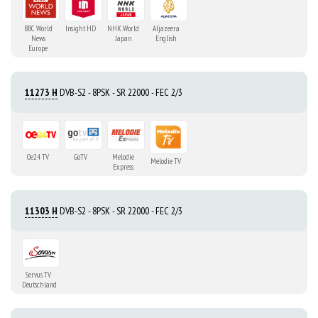
BBC World
Insight HD
NHK World
Aljazeera
News
Japan
English
Europe
11273 H
DVB-S2 - 8PSK - SR 22000 - FEC 2/3
Oe24 TV
GoTV
Melodie
Melodie TV
Express
11303 H
DVB-S2 - 8PSK - SR 22000 - FEC 2/3
Servus TV
Deutschland