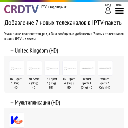
ВХОД
МЕНЮ
IPTV и кардшаринг
Добавление 7 новых телеканалов в IPTV-пакеты
Уважаемые пользователи, рады Вам сообщить о добавлении 7 новых телеканалов
в наши IPTV – пакеты
— United Kingdom (HD)
TNT Sport
TNT Sport
TNT Sport
TNT Sport
Premier
Premier
1 (Orig)
2 (Orig)
3 (Orig)
4 (Orig)
Sports 1
Sports 2
HD
HD
HD
HD
(Orig) HD
(Orig) HD
— Мультипликация (HD)