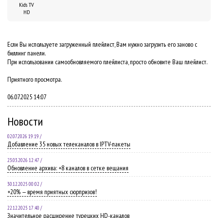
Kids TV
HD
Если Вы используете загруженный плейлист, Вам нужно загрузить его заново с
биллинг панели.
При использовании самообновляемого плейлиста, просто обновите Ваш плейлист.
Приятного просмотра.
06.07.2025 14:07
Новости
02.07.2026 19:19 /
Добавление 35 новых телеканалов в IPTV-пакеты
23.03.2026 12:47 /
Обновление архива: +8 каналов в сетке вещания
30.12.2025 00:02 /
+20% — время приятных сюрпризов!
22.12.2025 17:40 /
Значительное расширение турецких HD-каналов