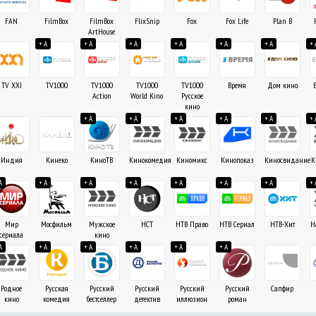
FAN
FilmBox
FilmBox
FlixSnip
Fox
Fox Life
Plan B
ArtHouse
+ A
+ A
+ A
+ A
+ A
+ A
+ 
TV XXI
TV1000
TV1000
TV1000
TV1000
Время
Дом кино
Action
World Kino
Русское
кино
+ A
+ A
+ A
+ A
+ A
+ 
Индия
Кинеко
КиноТВ
Кинокомедия
Киномикс
Кинопоказ
Киносвидание
К
A
+ A
+ A
+ A
+ A
+ A
+ A
+ 
Мир
Мосфильм
Мужское
НСТ
НТВ Право
НТВ Сериал
НТВ-Хит
Н
сериала
кино
A
+ A
+ A
+ A
+ A
+ A
Родное
Русская
Русский
Русский
Русский
Русский
Сапфир
кино
комедия
бестселлер
детектив
иллюзион
роман