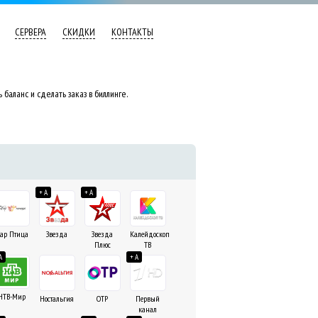
СЕРВЕРА
СКИДКИ
КОНТАКТЫ
баланс и сделать заказ в биллинге.
+ A
+ A
ар Птица
Звезда
Звезда
Калейдоскоп
Плюс
ТВ
A
+ A
НТВ-Мир
Ностальгия
ОТР
Первый
канал