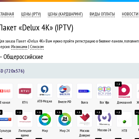
ГЛАВНАЯ
ЦЕНЫ (IPTV)
ЦЕНЫ (КАРДШАРИНГ)
ВИДЫ ОПЛАТЫ
НОВОСТИ
Пакет «Delux 4K» (IPTV)
ля заказа Пакет «Delux 4K» Вам нужно пройти регистрацию в биллинг-панели, пополнить 
ерсия:
Иконками
|
Списком
— Общероссийские
SD (720x576)
+ A
АТВ-Медиа
Вместе-РФ
8 канал
RTVi
Волга
Вся Уфа
Домашний
Ж
A
+ A
+ A
+ A
+ A
+ A
+ A
+ 
Москва-24
Культура
Липецкое
Мир
Мир 24
Москва
НТВ
время
Доверие