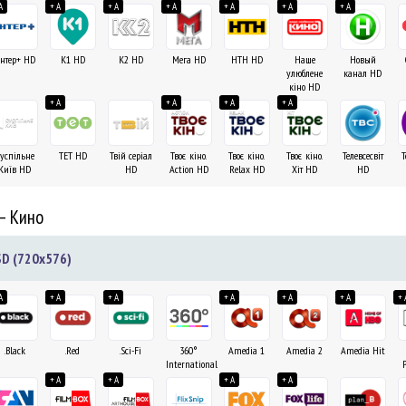
A
+ A
+ A
+ A
+ A
+ A
+ A
нтер+ HD
К1 HD
К2 HD
Мега HD
НТН HD
Наше
Новый
улюблене
канал HD
кіно HD
+ A
+ A
+ A
+ A
Т
успільне
ТЕТ HD
Твiй серiал
Твоє кіно.
Твоє кіно.
Твоє кіно.
Телевсесвіт
Київ HD
HD
Action HD
Relax HD
Хіт HD
HD
— Кино
SD (720x576)
A
+ A
+ A
+ A
+ A
+ A
+ 
.Black
.Red
.Sci-Fi
360°
Amedia 1
Amedia 2
Amedia Hit
International
+ A
+ A
+ A
+ A