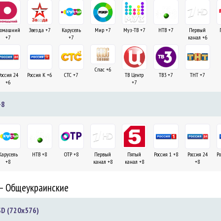
омашний
Звезда +7
Карусель
Мир +7
Муз-ТВ +7
НТВ +7
Первый
+7
+7
канал +6
Спас +6
Россия 24
Россия К +6
СТС +7
ТВ Центр
ТВ3 +7
ТНТ +7
+6
+7
+8
Карусель
НТВ +8
ОТР +8
Первый
Пятый
Россия 1 +8
Россия 24
Р
+8
канал +8
канал +8
+8
— Общеукраинские
SD (720x576)