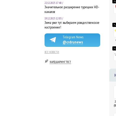
+ 
22.12.2025 17:40 /
Значительное расширение турецких HD-
каналов
19.12.2025 12:03 /
Зима уже тут: выбираем рождественское
+ 
настроение!
Telegram News
@crdrunews
+ 
ВСЕ НОВОСТИ
КАРДШАРИНГ ТЕСТ
2
(