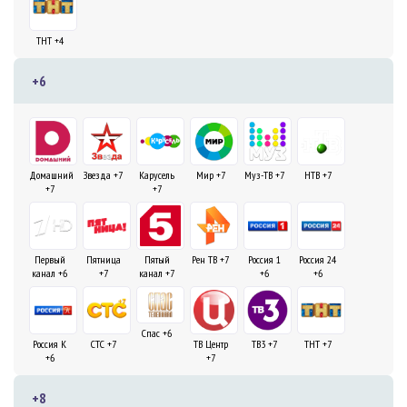
ТНТ +4
+6
Домашний
Звезда +7
Карусель
Мир +7
Муз-ТВ +7
НТВ +7
+7
+7
Первый
Пятница
Пятый
Рен ТВ +7
Россия 1
Россия 24
канал +6
+7
канал +7
+6
+6
Спас +6
Россия К
СТС +7
ТВ Центр
ТВ3 +7
ТНТ +7
+6
+7
+8