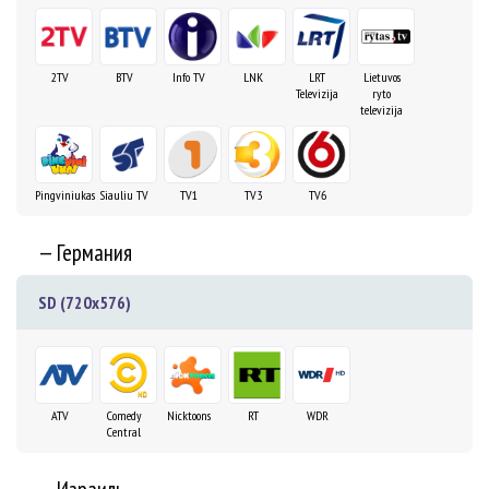
2TV
BTV
Info TV
LNK
LRT
Lietuvos
Televizija
ryto
televizija
Pingviniukas
Siauliu TV
TV1
TV3
TV6
— Германия
SD (720x576)
ATV
Comedy
Nicktoons
RT
WDR
Central