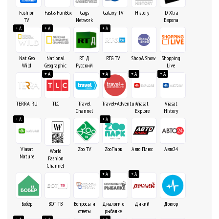
Fashion
Fast&FunBox
Gags
Galaxy-TV
History
ID Xtra
TV
Network
Европа
+ A
+ A
+ A
Nat Geo
National
RT Д
RTG TV
Shop&Show
Shopping
Wild
Geographic
Русский
Live
+ A
+ A
+ A
+ A
TERRA RU
TLC
Travel
Travel+Adventure
Viasat
Viasat
Channel
Explore
History
+ A
+ A
Viasat
Zoo TV
ZooПарк
Авто Плюс
Авто24
World
Nature
Fashion
Channel
+ A
+ A
Бобёр
ВОТ ТВ
Вопросы и
Диалоги о
Дикий
Доктор
ответы
рыбалке