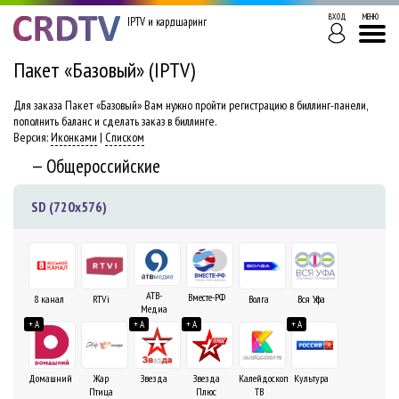
ВХОД
МЕНЮ
IPTV и кардшаринг
Пакет «Базовый» (IPTV)
Для заказа Пакет «Базовый» Вам нужно пройти регистрацию в биллинг-панели,
пополнить баланс и сделать заказ в биллинге.
Версия:
Иконками
|
Списком
— Общероссийские
SD (720x576)
АТВ-
Вместе-РФ
8 канал
RTVi
Волга
Вся Уфа
Медиа
+ A
+ A
+ A
+ A
Домашний
Жар
Звезда
Звезда
Калейдоскоп
Культура
Птица
Плюс
ТВ