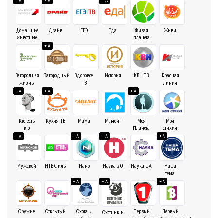
+ A
+ A
+ A
Домашние
Драйв
ЕГЭ
Еда
Живая
Живи
животные
планета
+ A
Загородная
Загородный
Здоровое
История
КВН ТВ
Красная
жизнь
ТВ
линия
+ A
+ A
+ A
Кто есть
Кухня ТВ
Мама
Мамонт
Моя
Моя
кто
Планета
стихия
+ A
+ A
+ A
+ A
Наша
Мужской
НТВ Стиль
Нано
Наука 2.0
Наука UA
тема
+ A
+ A
+ A
Первый
Оружие
Открытый
Охота и
Первый
Охотник и