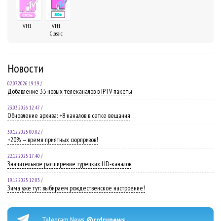
VH1
VH1
Classic
Новости
02.07.2026 19:19 /
Добавление 35 новых телеканалов в IPTV-пакеты
23.03.2026 12:47 /
Обновление архива: +8 каналов в сетке вещания
30.12.2025 00:02 /
+20% — время приятных сюрпризов!
22.12.2025 17:40 /
Значительное расширение турецких HD-каналов
19.12.2025 12:03 /
Зима уже тут: выбираем рождественское настроение!
Telegram News
@crdrunews