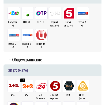
Карусель
НТВ +8
ОТР +8
Первый
Пятый
Россия 1
+8
канал +8
канал +8
+8
Россия 24
Россия К
ТВ Центр
+8
+8
+8
— Общеукраинские
SD (720x576)
+ A
1+1
2+2
24
5 канал
Bolt
Enter-
Украина
Украина
фильм