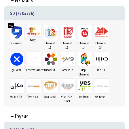
— Израиль
SD (720x576)
+ A
Baby
9 канал
Channel
Channel
Channel
Channel
12
13
14
24
Ego Total
Entertainment
Hidabrut
Home Plus
Hop!
Kan 11
Channel
Makan 33
TeenNick
Viva Israël
Viva Plus
Yes Docu
Yes Israeli
Israël
— Грузия