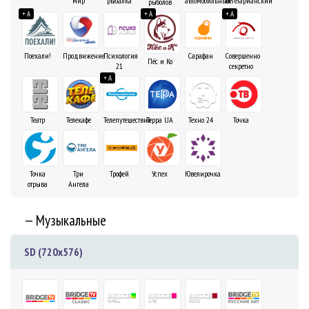
вегетарианский
мир
рыбалка
автомобильный
рыболов
+ A
+ A
+ A
Поехали!
Продвижение
Психология
Сарафан
Совершенно
Пёс и Ко
21
секретно
+ A
Театр
Телекафе
Телепутешествия
Терра UA
Техно 24
Точка
Точка
Три
Трофей
Успех
Ювелирочка
отрыва
Ангела
— Музыкальные
SD (720x576)