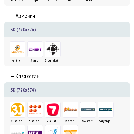
— Армения
SD (720x576)
Kentron
Shant
Shoghakat
— Казахстан
SD (720x576)
31 канал
5 канал
7 канал
Balapan
KAZsport
Saryarqa