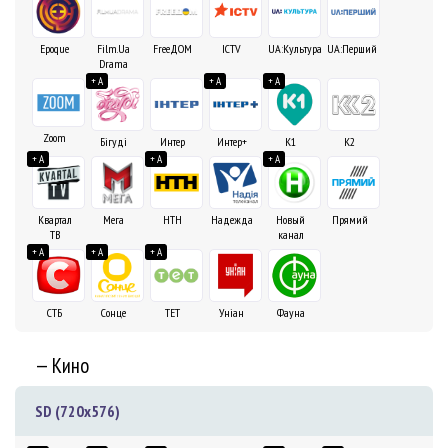
Epoque
Film.Ua
FreeДОМ
ICTV
UA:Культура
UA:Перший
Drama
+ A
+ A
+ A
Zoom
Бiгудi
Интер
Интер+
К1
К2
+ A
+ A
+ A
Квартал
Мега
НТН
Надежда
Новый
Прямий
ТВ
канал
+ A
+ A
+ A
СТБ
ТЕТ
Унiан
Фауна
Сонце
— Кино
SD (720x576)