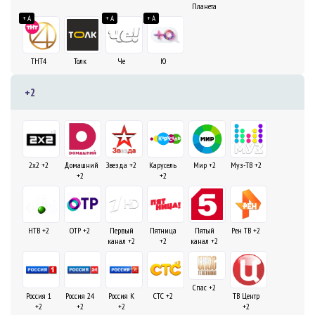
Планета
+ A
+ A
+ A
ТНТ4
Толк
Че
Ю
+2
2х2 +2
Домашний
Звезда +2
Карусель
Мир +2
Муз-ТВ +2
+2
+2
НТВ +2
ОТР +2
Первый
Пятница
Пятый
Рен ТВ +2
канал +2
+2
канал +2
Спас +2
Россия 1
Россия 24
Россия К
СТС +2
ТВ Центр
+2
+2
+2
+2