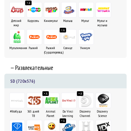
+ A
Детский
Карусель
Киномульт
Малыш
Мульт
Мульт и
мир
музыка
+ A
Мультимания
Рыжий
Рыжий
Солнце
Уникум
(Сурдоперевод)
— Развлекательные
SD (720x576)
+ A
+ A
#КтоКуда
365 дней
Animal
Da Vinci
Discovery
Discovery
ТВ
Planet
Learning
Channel
Science
+ A