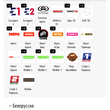
+ A
+ A
+ A
+ A
Extreme
Eurosport
Eurosport
MMM-A
Бокс ТВ
КХЛ ТВ
sports
1
2
TV
+ A
+ A
+ A
+ A
Матч!
Матч!
Матч!
Матч!
Матч!
Матч!
Арена
Боец
Игра
Планета
Премьер
+ A
+ A
+ A
Матч!
Матч!
Матч!
Матч!
Мир
Спорт 1
Страна
Футбол 1
Футбол 2
Футбол 3
баскетбола
Украина
Спорт 2
Футбол
Украина
— Белоруссия