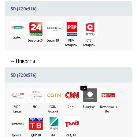
SD (720x576)
БелРос
Беларусь-24
Белсат ТВ
РТР-
СТВ
Беларусь
Беларусь
— Новости
SD (720x576)
+ A
360°
BBC
CGTN
CNN
EuroNews
NewsNetwork
Новости
Русский
UA
Время Н
ЛДПР ТВ
РБК
РЖД ТВ