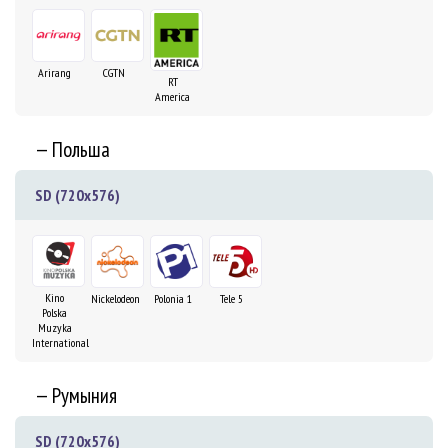
Arirang
CGTN
RT
America
— Польша
SD (720x576)
Kino
Nickelodeon
Polonia 1
Tele 5
Polska
Muzyka
International
— Румыния
SD (720x576)