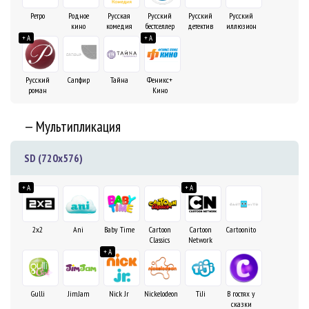
Ретро
Родное
Русская
Русский
Русский
Русский
кино
комедия
бестселлер
детектив
иллюзион
+ A
+ A
Русский
Сапфир
Тайна
Феникс+
роман
Кино
— Мультипликация
SD (720x576)
+ A
+ A
2х2
Ani
Baby Time
Cartoon
Cartoon
Cartoonito
Classics
Network
+ A
Gulli
JimJam
Nick Jr
Nickelodeon
TiJi
В гостях у
сказки