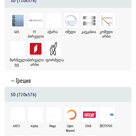
SD (720x576)
GDS
TV
აჭარა
იმედი
კავკასია
კომედი
პირველი
არხი
მარნეული
პირველი
ფორმულა
ტვ
არხი
— Греция
SD (720x576)
ANT1
Alpha
Mega
Open
STAR
ΒΟΥΛΗ
Beyond