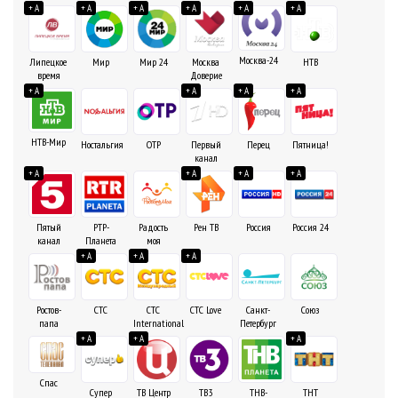
+ A
+ A
+ A
+ A
+ A
+ A
Москва-24
Липецкое
Мир
Мир 24
Москва
НТВ
время
Доверие
+ A
+ A
+ A
+ A
НТВ-Мир
Ностальгия
ОТР
Первый
Перец
Пятница!
канал
+ A
+ A
+ A
+ A
Пятый
РТР-
Радость
Рен ТВ
Россия
Россия 24
канал
Планета
моя
+ A
+ A
+ A
Ростов-
СТС
СТС
СТС Love
Санкт-
Союз
папа
International
Петербург
+ A
+ A
+ A
Спас
ТНВ-
Супер
ТВ Центр
ТВ3
ТНТ