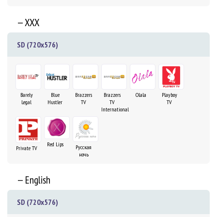
— XXX
SD (720x576)
Barely
Blue
Brazzers
Brazzers
Olala
Playboy
Legal
Hustler
TV
TV
TV
International
Red Lips
Русская
Private TV
ночь
— English
SD (720x576)