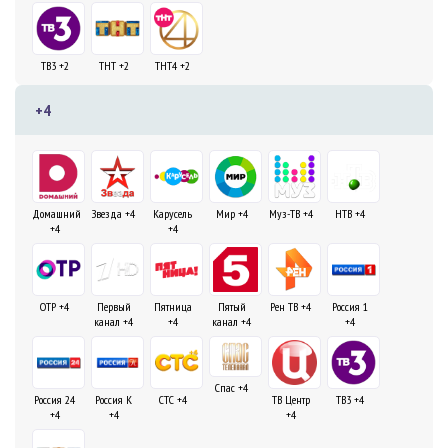
ТВ3 +2
ТНТ +2
ТНТ4 +2
+4
Домашний
Звезда +4
Карусель
Мир +4
Муз-ТВ +4
НТВ +4
+4
+4
ОТР +4
Первый
Пятница
Пятый
Рен ТВ +4
Россия 1
канал +4
+4
канал +4
+4
Спас +4
Россия 24
Россия К
СТС +4
ТВ Центр
ТВ3 +4
+4
+4
+4