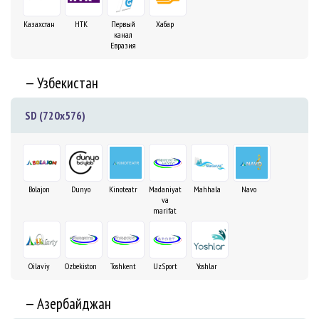
Казахстан
НТК
Первый
Хабар
канал
Евразия
— Узбекистан
SD (720x576)
Bolajon
Dunyo
Kinoteatr
Madaniyat
Mahhala
Navo
va
marifat
Oilaviy
Ozbekiston
Toshkent
UzSport
Yoshlar
— Азербайджан