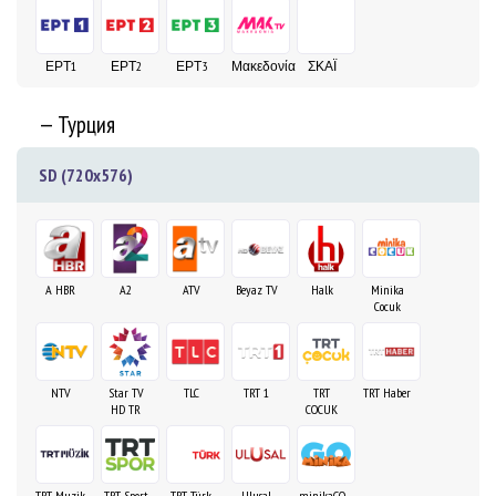
ΕΡΤ1
ΕΡΤ2
ΕΡΤ3
Μακεδονία
ΣΚΑΪ
— Турция
SD (720x576)
A HBR
A2
ATV
Beyaz TV
Halk
Minika
Cocuk
NTV
Star TV
TLC
TRT 1
TRT
TRT Haber
HD TR
COCUK
TRT Muzik
TRT Sport
TRT Türk
Ulusal
minikaGO