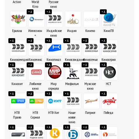
Action
World
Русское
Kino
кино
+ A
+ A
+ A
Ералаш
Иллюзион
Индийское
Индия
Кинеко
КиноТВ
+
кино
+ A
+ A
+ A
+ A
+ A
+ A
Кинокомедия
Киномикс
Кинопоказ
Киносвидание
Киносемья
Киносерия
+ A
+ A
+ A
+ A
+ A
+ A
Кинохит
Любимое
Мир
Мосфильм
Мужское
НСТ
кино
сериала
кино
+ A
+ A
+ A
+ A
+ A
НТВ
НТВ
НТВ-Хит
Наше
Патриот
Победа
Право
Сериал
новое
кино
+ A
+ A
+ A
+ A
+ A
+ A