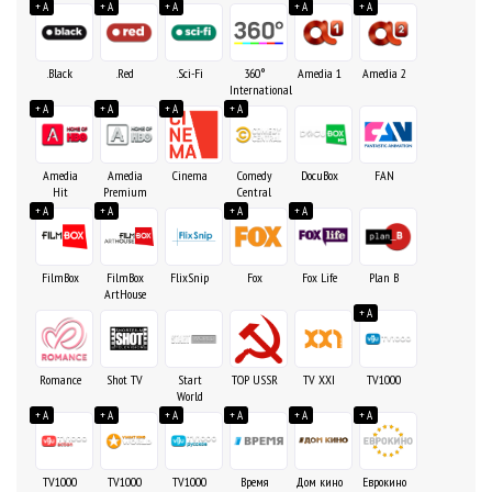
+ A
+ A
+ A
+ A
+ A
.Black
.Red
.Sci-Fi
360°
Amedia 1
Amedia 2
International
+ A
+ A
+ A
+ A
Amedia
Amedia
Cinema
Comedy
DocuBox
FAN
Hit
Premium
Central
+ A
+ A
+ A
+ A
FilmBox
FilmBox
FlixSnip
Fox
Fox Life
Plan B
ArtHouse
+ A
Romance
Shot TV
Start
TOP USSR
TV XXI
TV1000
World
+ A
+ A
+ A
+ A
+ A
+ A
TV1000
TV1000
TV1000
Время
Дом кино
Еврокино