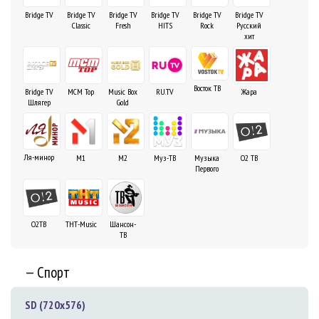
Bridge TV
Bridge TV
Bridge TV
Bridge TV
Bridge TV
Bridge TV
Classic
Fresh
HITS
Rock
Русский
хит
Восток ТВ
Bridge TV
MCM Top
Music Box
RU.TV
Жара
Шлягер
Gold
Ля-минор
О2 ТВ
М1
М2
Муз-ТВ
Музыка
Первого
О2ТВ
ТНТ-Music
Шансон-
TB
— Спорт
SD (720x576)