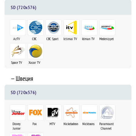
SD (720x576)
AzTV
CBC
CBC Sport
Ictimai TV
Idman TV
Medeniyyet
Space TV
Xazar TV
— Швеция
SD (720x576)
Disney
Fox
MTV
Nickelodeon
Nicktoons
Paramount
Junior
Channel