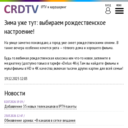
ВХОД
МЕНЮ
IPTV и кардшаринг
Зима уже тут: выбираем рождественское
настроение!
На улице заметно похолодало, а город уже сияет рождественскими огнями . В
такие вечера особенно хочется уюта — тёплого дома и хорошего фильма.
Будь то любимая рождественская классика или что-то новое, загляните в
медиатеку (доступно только в тарифе «Delux 4K»). Там вы найдете фильмы и
мультфильмы в HD и 4K качества, включая тысячи других картин для всей семьи!
19.12.2025 12:03
Новости
02.07.2026 19:19 /
Добавление 35 новых телеканалов в IPTV-пакеты
23.03.2026 12:47 /
Обновление архива: +8 каналов в сетке вещания